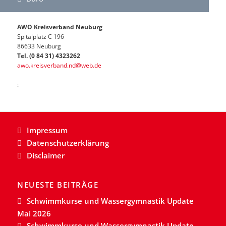
AWO Kreisverband Neuburg
Spitalplatz C 196
86633 Neuburg
Tel. (0 84 31) 4323262
awo.kreisverband.nd@web.de
:
Impressum
Datenschutzerklärung
Disclaimer
NEUESTE BEITRÄGE
Schwimmkurse und Wassergymnastik Update
Mai 2026
Schwimmkurse und Wassergymnastik Update